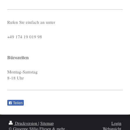
Rufen Sie einfach an unter
+49 174 19 019 98
Bürozeiten
Montag-Samstag
8-18 Uhr
Teilen
Druckversion
|
Sitemap
Login
© Giuseppe Sfilio Fliesen & mehr...
Webansicht